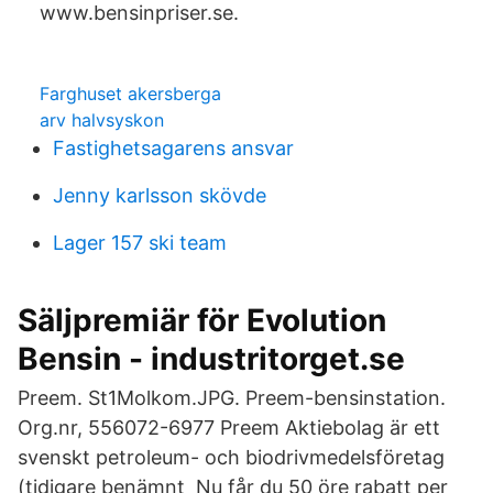
www.bensinpriser.se.
Farghuset akersberga
arv halvsyskon
Fastighetsagarens ansvar
Jenny karlsson skövde
Lager 157 ski team
Säljpremiär för Evolution
Bensin - industritorget.se
Preem. St1Molkom.JPG. Preem-bensinstation.
Org.nr, 556072-6977 Preem Aktiebolag är ett
svenskt petroleum- och biodrivmedelsföretag
(tidigare benämnt Nu får du 50 öre rabatt per