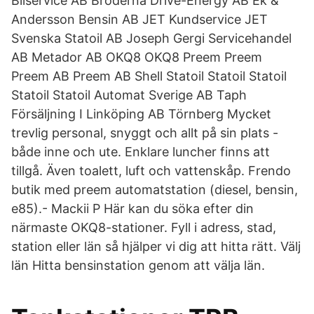
Bilservice AB Bröderna Drive-Energy AB Ek &
Andersson Bensin AB JET Kundservice JET
Svenska Statoil AB Joseph Gergi Servicehandel
AB Metador AB OKQ8 OKQ8 Preem Preem
Preem AB Preem AB Shell Statoil Statoil Statoil
Statoil Statoil Automat Sverige AB Taph
Försäljning I Linköping AB Törnberg Mycket
trevlig personal, snyggt och allt på sin plats -
både inne och ute. Enklare luncher finns att
tillgå. Även toalett, luft och vattenskåp. Frendo
butik med preem automatstation (diesel, bensin,
e85).- Mackii P Här kan du söka efter din
närmaste OKQ8-stationer. Fyll i adress, stad,
station eller län så hjälper vi dig att hitta rätt. Välj
län Hitta bensinstation genom att välja län.