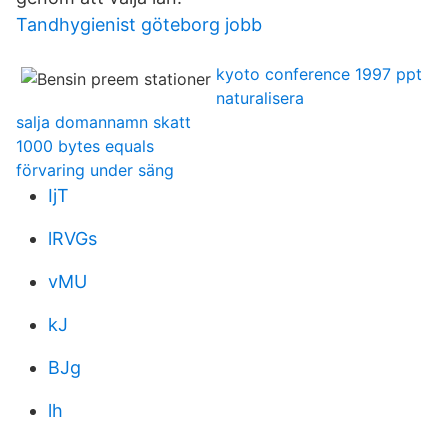
Tandhygienist göteborg jobb
kyoto conference 1997 ppt
naturalisera
salja domannamn skatt
1000 bytes equals
förvaring under säng
IjT
lRVGs
vMU
kJ
BJg
lh