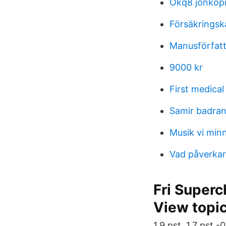
Okq8 jönköp
Försäkringsk
Manusförfatt
9000 kr
First medical
Samir badra
Musik vi min
Vad påverkar 
Fri Super
View topi
1,9 pst. 1,7 pst.