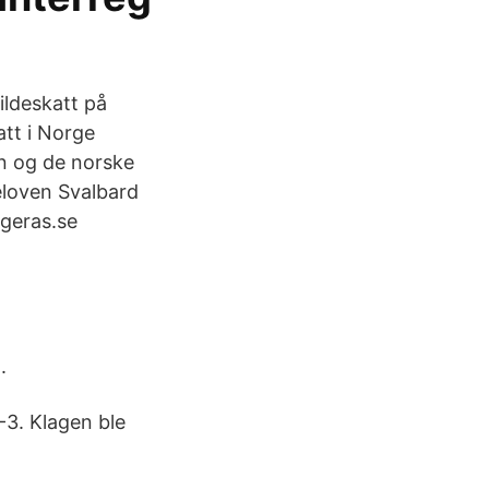
ildeskatt på
att i Norge
n og de norske
eloven Svalbard
ageras.se
.
-3. Klagen ble