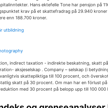
pitalinntekter. Hans ektefelle Tone har pensjon på 11
gspunktet krav på et skattefradrag på 29.940 kroner 
ere enn 188.700 kroner.
är utbildning
hotography
n, indirect taxation - indirekte beskatning, skatt p
oration- aksjeselskap . Company – selskap (i betydnin
 vanligtvis skattepliktiga till 100 procent, och översk
tatlig skatt på 30 procent. Om man har en förlust på
tereduktion med 30 procent på belopp upp till 100 000 
ndeks og grenseanalyser 