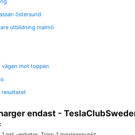
ing
assan östersund
are utbildning malmö
n vägen mot toppen
ns
resultatet
charger endast - TeslaClubSwede
c
-0,2 pst.-enheter. Trinn 2 Innslagspunkt.