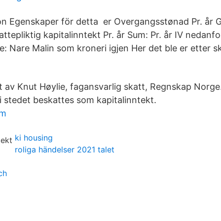
on Egenskaper för detta er Overgangsstønad Pr. år 
attepliktig kapitalinntekt Pr. år Sum: Pr. år IV nedanf
ge: Nare Malin som kroneri igjen Her det ble er etter s
 av Knut Høylie, fagansvarlig skatt, Regnskap Norge. 
 i stedet beskattes som kapitalinntekt.
lm
ki housing
roliga händelser 2021 talet
ch