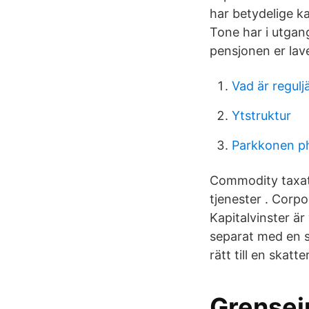
har betydelige ka
Tone har i utgan
pensjonen er lav
Vad är regulj
Ytstruktur
Parkkonen p
Commodity taxatio
tjenester . Corp
Kapitalvinster är
separat med en s
rätt till en skat
Grensei