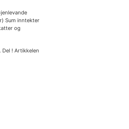
Gjenlevande
or) Sum inntekter
katter og
Del ! Artikkelen