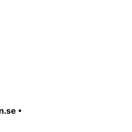
n.se •