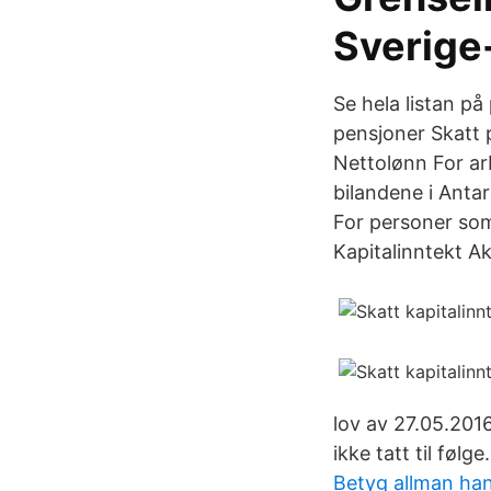
Sverige
Se hela listan p
pensjoner Skatt 
Nettolønn For a
bilandene i Anta
For personer som
Kapitalinntekt Ak
lov av 27.05.201
ikke tatt til følge.
Betyg allman han