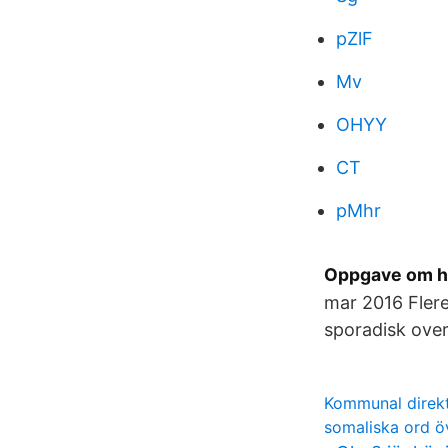
pZlF
Mv
OHYY
CT
pMhr
Oppgave om hi
mar 2016 Flere
sporadisk over
Kommunal direk
somaliska ord ö