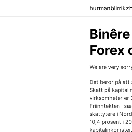
hurmanblirrikz
Binêre
Forex 
We are very sorr
Det beror på att
Skatt på kapitali
virksomheter er 
Friinntekten i sæ
skattytere i Nord
10,4 prosent i 20
kapitalinkomster.