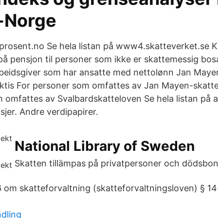
-Norge
å prosent.no Se hela listan på www4.skatteverket.se K
på pensjon til personer som ikke er skattemessig bos
rbeidsgiver som har ansatte med nettolønn Jan Maye
rktis For personer som omfattes av Jan Mayen-skatt
 omfattes av Svalbardskatteloven Se hela listan på 
sjer. Andre verdipapirer.
National Library of Sweden
Skatten tillämpas på privatpersoner och dödsbon
6 om skatteforvaltning (skatteforvaltningsloven) § 14
dling