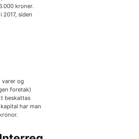
6.000 kroner.
i 2017, siden
å varer og
gen foretak)
ott beskattas
 kapital har man
kronor.
Interreg