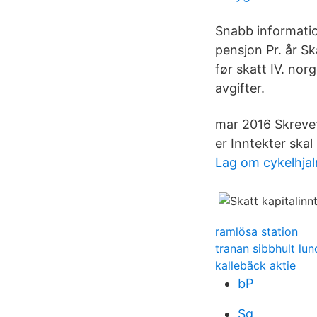
Snabb informati
pensjon Pr. år Sk
før skatt IV. nor
avgifter.
mar 2016 Skrevet
er Inntekter skal
Lag om cykelhja
ramlösa station
tranan sibbhult lun
kallebäck aktie
bP
Sg