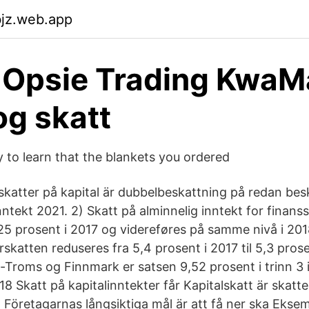
bjz.web.app
 Opsie Trading KwaM
og skatt
y to learn that the blankets you ordered
 skatter på kapital är dubbelbeskattning på redan be
nntekt 2021. 2) Skatt på alminnelig inntekt for finanss
25 prosent i 2017 og videreføres på samme nivå i 201
rskatten reduseres fra 5,4 prosent i 2017 til 5,3 pros
-Troms og Finnmark er satsen 9,52 prosent i trinn 3 i
18 Skatt på kapitalinntekter får Kapitalskatt är skatte
 Företagarnas långsiktiga mål är att få ner ska Eksem