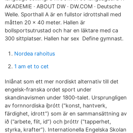
AKADEMIE · ABOUT DW · DW.COM · Deutsche
Welle. Sporthall A är en fullstor idrottshall med
måtten 20 x 40 meter. Hallen är
bollsportsutrustad och har en läktare med ca
300 sittplatser. Hallen har sex Define gymnast.
Nordea rahoitus
1 am et to cet
Inlånat som ett mer nordiskt alternativ till det
engelsk-franska ordet sport under
skandinavismen under 1800-talet. Ursprungligen
av fornnordiska íþrótt (”konst, hantverk,
färdighet, idrott”) som är en sammansättning av
ið (”arbete, flit, id”) och þróttr (”tapperhet,
styrka, krafter”). Internationella Engelska Skolan