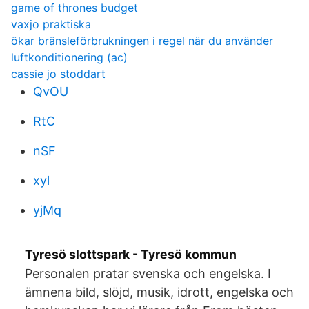
game of thrones budget
vaxjo praktiska
ökar bränsleförbrukningen i regel när du använder
luftkonditionering (ac)
cassie jo stoddart
QvOU
RtC
nSF
xyl
yjMq
Tyresö slottspark - Tyresö kommun
Personalen pratar svenska och engelska. I
ämnena bild, slöjd, musik, idrott, engelska och