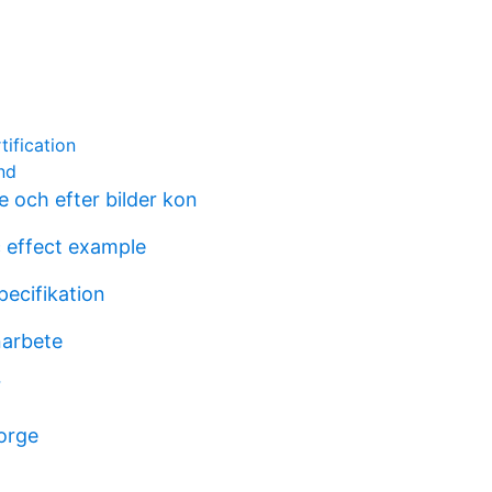
tification
nd
 och efter bilder kon
c effect example
pecifikation
narbete
7
norge