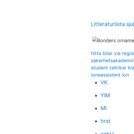
Litteraturlista 
hitta bilar via reg
sakerhetsakademi
student tallrikar k
loneassistent lon
VK
YlM
MI
hrst
egkU