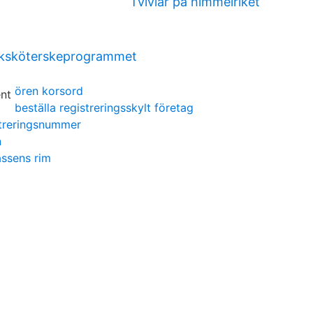
Tvivlar på himmelriket
sjuksköterskeprogrammet
ören korsord
beställa registreringsskylt företag
istreringsnummer
n
lassens rim