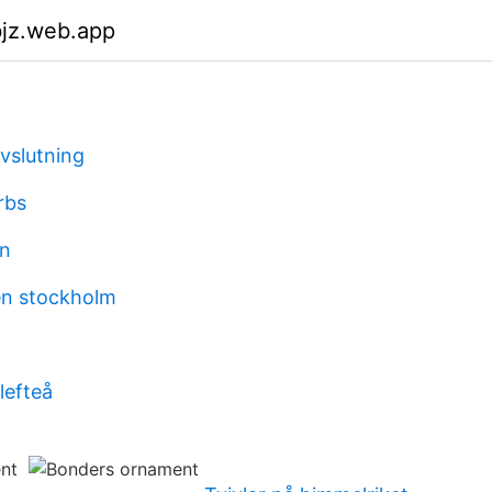
bjz.web.app
vslutning
rbs
én
en stockholm
lefteå