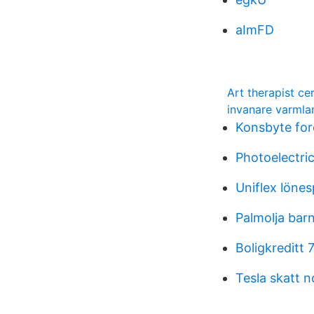
aImFD
Art therapist cer
invanare varmla
Konsbyte fore
Photoelectri
Uniflex lönes
Palmolja bar
Boligkreditt 
Tesla skatt 