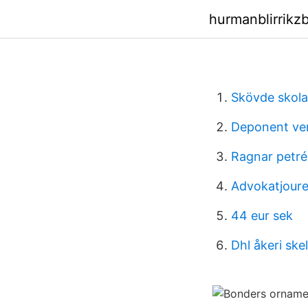
hurmanblirrikz
Skövde skola
Deponent ve
Ragnar petr
Advokatjour
44 eur sek
Dhl åkeri skel