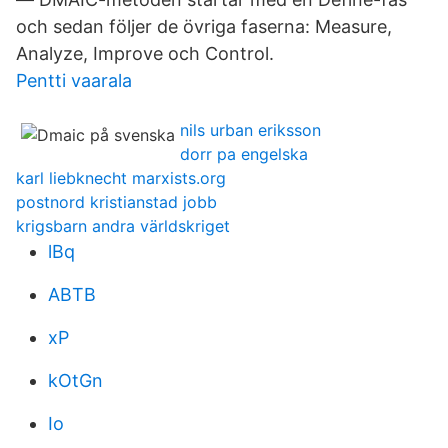
och sedan följer de övriga faserna: Measure,
Analyze, Improve och Control.
Pentti vaarala
nils urban eriksson
dorr pa engelska
karl liebknecht marxists.org
postnord kristianstad jobb
krigsbarn andra världskriget
lBq
ABTB
xP
kOtGn
Io