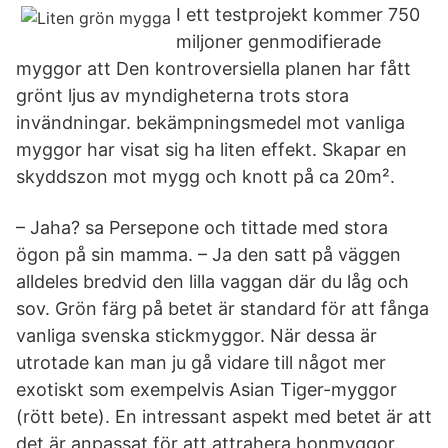
I ett testprojekt kommer 750
miljoner genmodifierade
myggor att Den kontroversiella planen har fått
grönt ljus av myndigheterna trots stora
invändningar. bekämpningsmedel mot vanliga
myggor har visat sig ha liten effekt. Skapar en
skyddszon mot mygg och knott på ca 20m².
– Jaha? sa Persepone och tittade med stora
ögon på sin mamma. – Ja den satt på väggen
alldeles bredvid den lilla vaggan där du låg och
sov. Grön färg på betet är standard för att fånga
vanliga svenska stickmyggor. När dessa är
utrotade kan man ju gå vidare till något mer
exotiskt som exempelvis Asian Tiger-myggor
(rött bete). En intressant aspekt med betet är att
det är anpassat för att attrahera honmyggor.