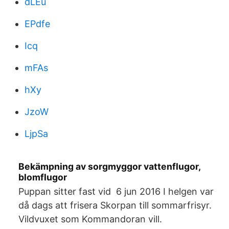
dLEu
EPdfe
Icq
mFAs
hXy
JzoW
LjpSa
Bekämpning av sorgmyggor vattenflugor,
blomflugor
Puppan sitter fast vid 6 jun 2016 I helgen var
då dags att frisera Skorpan till sommarfrisyr.
Vildvuxet som Kommandoran vill.