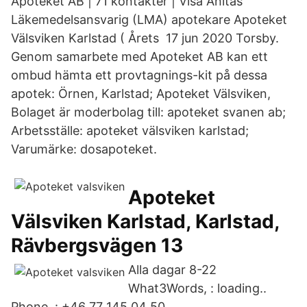
Apoteket AB | 71 kontakter | Visa Anitas
Läkemedelsansvarig (LMA) apotekare Apoteket
Välsviken Karlstad ( Årets 17 jun 2020 Torsby.
Genom samarbete med Apoteket AB kan ett
ombud hämta ett provtagnings-kit på dessa
apotek: Örnen, Karlstad; Apoteket Välsviken,
Bolaget är moderbolag till: apoteket svanen ab;
Arbetsställe: apoteket välsviken karlstad;
Varumärke: dosapoteket.
Apoteket
Välsviken Karlstad, Karlstad,
Rävbergsvägen 13
Alla dagar 8-22
What3Words, : loading..
Phone, : +46 77 145 04 50.