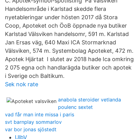
C. Apotek-symbol-spotlisting På Välsviken
Handelsområde i Karlstad skedde flera
nyetableringar under hösten 2017 då Stora
Coop, Apoteket och ÖoB öppnade nya butiker
Karlstad Välsviken handelsomr, 591 m. Karlstad
Jan Ersas väg, 640 Maxi ICA Stormarknad
Välsviken, 574 m. Systembolag Apoteket, 472 m.
Apotek Hjärtat I slutet av 2018 hade Ica omkring
2 075 egna och handlarägda butiker och apotek
i Sverige och Baltikum.
Sek nok rate
anabola steroider vetlanda
poulenc sextet
vad får man inte missa i paris
svt barnplay sommarlov
var bor jonas sjöstedt
UlbV